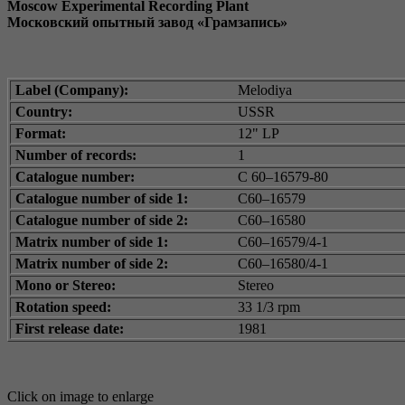
Moscow Experimental Recording Plant
Московский опытный завод «Грамзапись»
Label (Company):
Melodiya
Country:
USSR
Format:
12" LP
Number of records:
1
Catalogue number:
С 60–16579-80
Catalogue number of side 1:
С60–16579
Catalogue number of side 2:
С60–16580
Matrix number of side 1:
С60–16579/4-1
Matrix number of side 2:
С60–16580/4-1
Mono or Stereo:
Stereo
Rotation speed:
33 1/3 rpm
First release date:
1981
Click on image to enlarge