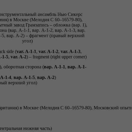
ack side (
var. A-
1-1
,
var. A-
1-2
,
var. A-
1-3
,
A-
1-5
,
var. A-
2
) – fragment (right upper corner)
), оборотная сторона (
вар. A-
1-1
,
вар. A-
1-
 A-
1-4
,
вар. A-
1-5
,
вар. A-
2
)
вый верхний угол)
центральная нижняя часть)