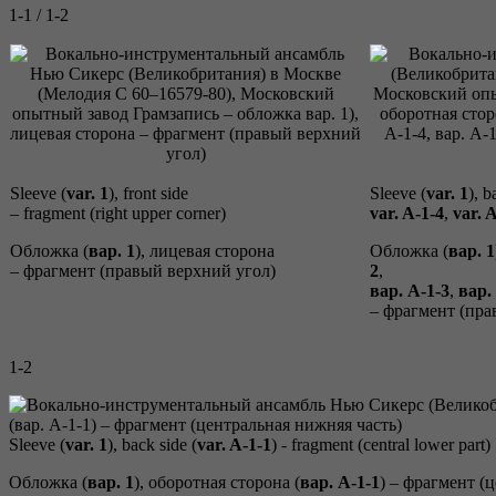
1-1 / 1-2
Sleeve (
var. 1
), front side
Sleeve (
var. 1
), b
– fragment (right upper corner)
var. A-
1-4
,
var. 
Обложка (
вар. 1
), лицевая сторона
Обложка (
вар. 1
– фрагмент (правый верхний угол)
2
,
вар. A-
1-3
,
вар.
– фрагмент (пра
1-2
Sleeve (
var. 1
), back side (
var. A-
1-1
) - fragment (central lower part)
Обложка (
вар. 1
), оборотная сторона (
вар. A-
1-1
) – фрагмент (