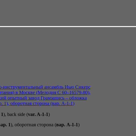
 1
), back side (
var. A-
1-1
)
ар. 1
), оборотная сторона (
вар. A-
1-1
)