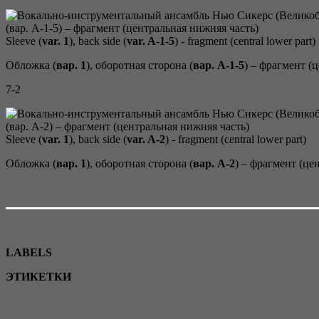
Sleeve (
var. 1
), back side (
var. A-
1-5
) - fragment (central lower part)
Обложка (
вар. 1
), оборотная сторона (
вар. A-
1-5
) – фрагмент (
7-2
Sleeve (
var. 1
), back side (
var. A-
2
) - fragment (central lower part)
Обложка (
вар. 1
), оборотная сторона (
вар. A-
2
) – фрагмент (це
LABELS
ЭТИКЕТКИ