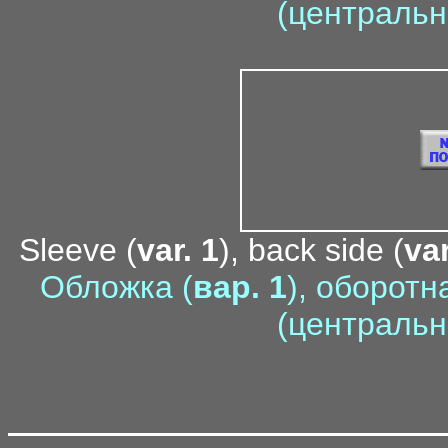
(центральн
di
Sleeve (
var. 1
), back side (
var
Обложка (
вар. 1
), оборотн
(центральн