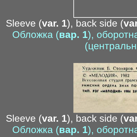
Sleeve (
var. 1
), back side (
var
Обложка (
вар. 1
), оборотн
(центральн
me
Sleeve (
var. 1
), back side (
var
Обложка (
вар. 1
), оборотн