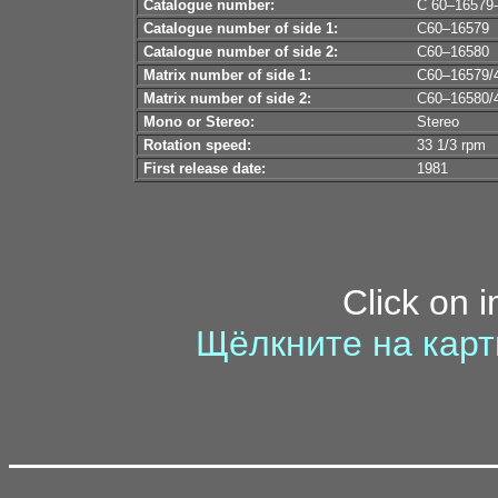
Catalogue number:
С 60–16579
Catalogue number of side 1:
С60–16579
Catalogue number of side 2:
С60–16580
Matrix number of side 1:
С60–16579/
Matrix number of side 2:
С60–16580/
Mono or Stereo:
Stereo
Rotation speed:
33 1/3 rpm
First release date:
1981
Click on 
Щёлкните на карт