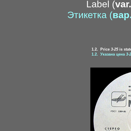
Label (
var
Этикетка (
вар.
1.2.
Price
3-25
is stat
1.2.
Указана цена
3-
me