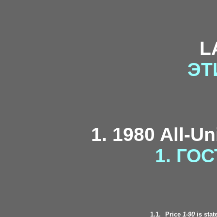
L
ЭТ
1. 1980 All-U
1. ГОС
1.1.
Price
1-90
is stat