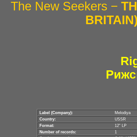
The New Seekers −
TH
BRITAIN
Ri
Рижс
Label (Company):
Melodiya
Country:
USSR
Format:
12" LP
Number of records:
1