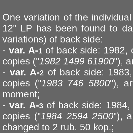
One variation of the individual
12" LP has been found to date
variations) of back side:
-
var. A-
of back side: 1982, 
1
copies ("
1982 1499 61900
"), 
-
var. A-
of back side: 1983,
2
copies ("
1983 746 5800
"), a
moment;
-
var. A-
of back side: 1984, 
3
copies ("
1984 2594 2500
"), 
changed to 2 rub. 50 kop.;