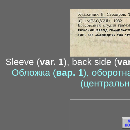
Sleeve (
var. 1
), back side (
var
Обложка (
вар. 1
), оборотн
(центральн