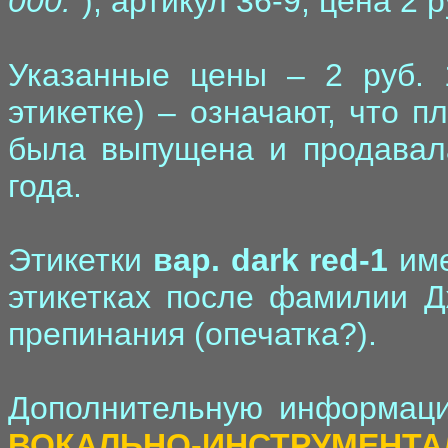
000.
"), артикул 36-9, цена 2 р
Указанные цены – 2 руб. 1
этикетке) – означают, что п
была выпущена и продавал
года.
Этикетки
вар. dark red-1
име
этикетках после фамилии Дж
препинания (опечатка?).
Дополнительную информаци
ВОКАЛЬНО-ИНСТРУМЕ