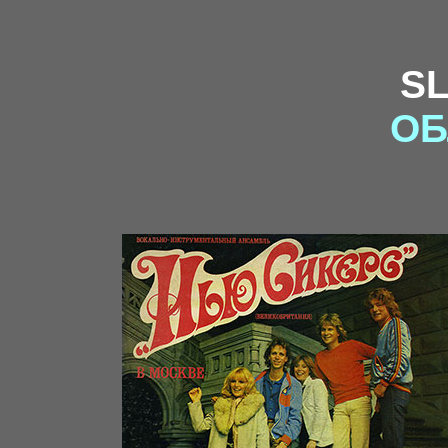
S
ОБ
5