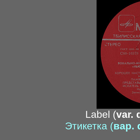
Label (
var. 
Этикетка (
вар. 