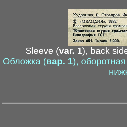
Sleeve (
var. 1
), back sid
Обложка (
вар. 1
), оборотна
ниж