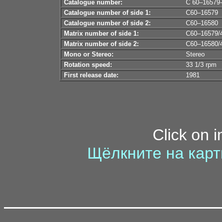
Catalogue number:
С 60–16579
Catalogue number of side 1:
С60–16579
Catalogue number of side 2:
С60–16580
Matrix number of side 1:
С60–16579/
Matrix number of side 2:
С60–16580/
Mono or Stereo:
Stereo
Rotation speed:
33 1/3 rpm
First release date:
1981
Click on 
Щёлкните на карт