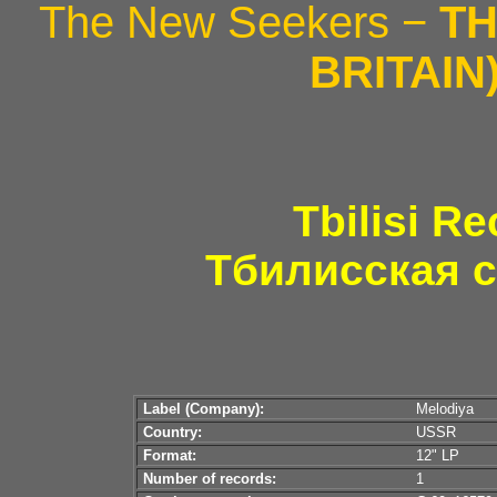
The New Seekers −
TH
BRITAIN
Tbilisi R
Тбилисская с
Label (Company):
Melodiya
Country:
USSR
Format:
12" LP
Number of records:
1