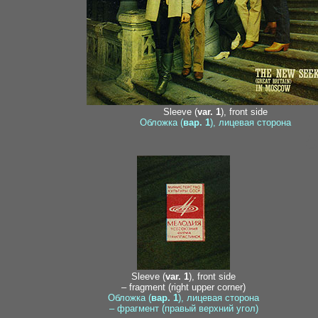
Sleeve (
var. 1
), front side
Обложка (
вар. 1
), лицевая сторона
5
Sleeve (
var. 1
), front side
– fragment (right upper corner)
Обложка (
вар. 1
), лицевая сторона
– фрагмент (правый верхний угол)